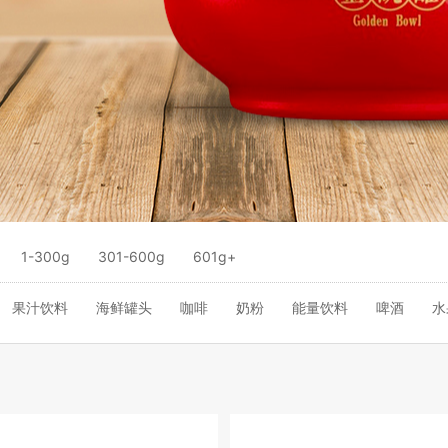
1-300g
301-600g
601g+
果汁饮料
海鲜罐头
咖啡
奶粉
能量饮料
啤酒
水