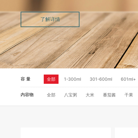
了解详情
容 量
全部
1-300ml
301-600ml
601ml+
内容物
全部
八宝粥
大米
番茄酱
干果