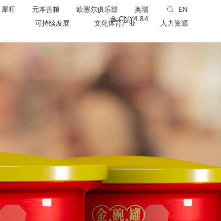
犀旺
元本善粮
欧塞尔俱乐部
奥瑞
EN
金 CNY
4.84
可持续发展
文化体育产业
人力资源