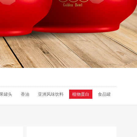
果罐头
香油
亚洲风味饮料
植物蛋白
食品罐