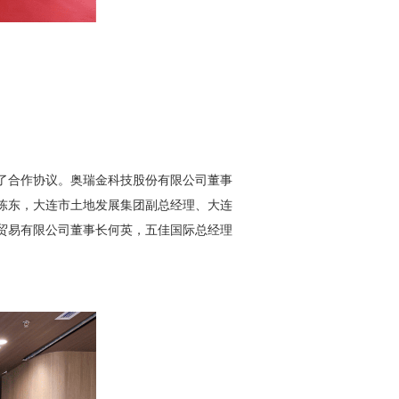
了合作协议。奥瑞金科技股份有限公司董事
陈东，大连市土地发展集团副总经理、大连
贸易有限公司董事长何英，五佳国际总经理