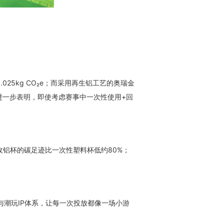
25kg CO₂e；而采用再生铝工艺的奥瑞金
数据进一步表明，即使考虑赛事中一次性使用+回
回收铝杯的碳足迹比一次性塑料杯低约80%；
换与潮玩IP体系，让每一次投放都像一场小游