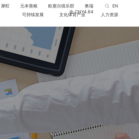
犀旺
元本善粮
欧塞尔俱乐部
奥瑞
EN
金 CNY
4.84
可持续发展
文化体育产业
人力资源