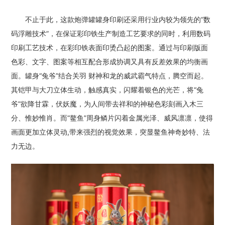
不止于此，这款炮弹罐罐身印刷还采用行业内较为领先的“数
码浮雕技术”，在保证彩印铁生产制造工艺要求的同时，利用数码
印刷工艺技术，在彩印铁表面印烫凸起的图案。通过与印刷版面
色彩、文字、图案等相互配合形成协调又具有反差效果的均衡画
面。罐身“兔爷”结合关羽 财神和龙的威武霸气特点，腾空而起。
其铠甲与大刀立体生动，触感真实，闪耀着银色的光芒，将“兔
爷”欲降甘霖，伏妖魔，为人间带去祥和的神秘色彩刻画入木三
分、惟妙惟肖。而“鳌鱼”周身鳞片闪着金属光泽、威风凛凛，使得
画面更加立体灵动,带来强烈的视觉效果，突显鳌鱼神奇妙特、法
力无边。