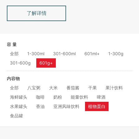
了解详情
容 量
全部
1-300ml
301-600ml
601ml+
1-300g
301-600g
601g+
内容物
全部
八宝粥
大米
番茄酱
干果
果汁饮料
海鲜罐头
咖啡
奶粉
能量饮料
啤酒
水果罐头
香油
亚洲风味饮料
植物蛋白
食品罐