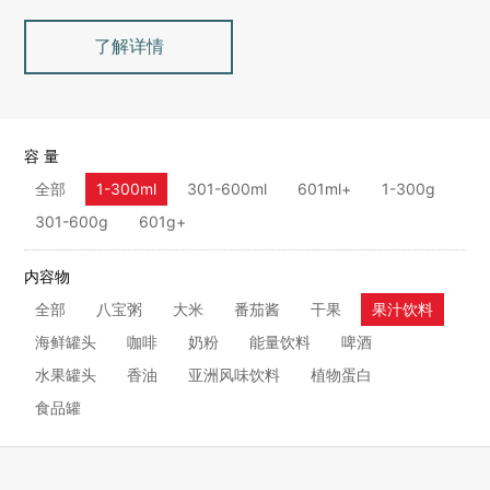
了解详情
容 量
全部
1-300ml
301-600ml
601ml+
1-300g
301-600g
601g+
内容物
全部
八宝粥
大米
番茄酱
干果
果汁饮料
海鲜罐头
咖啡
奶粉
能量饮料
啤酒
水果罐头
香油
亚洲风味饮料
植物蛋白
食品罐