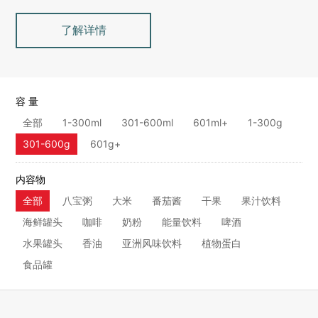
了解详情
容 量
全部
1-300ml
301-600ml
601ml+
1-300g
301-600g
601g+
内容物
全部
八宝粥
大米
番茄酱
干果
果汁饮料
海鲜罐头
咖啡
奶粉
能量饮料
啤酒
水果罐头
香油
亚洲风味饮料
植物蛋白
食品罐