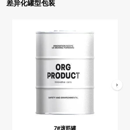
差异化罐型包装
7#滚筋罐