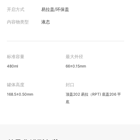
开启方式
易拉盖/环保盖
内容物类型
液态
标准容量
最大外径
480ml
66±0.15mm
罐体高度
封口
168.5±0.50mm
顶盖202 易拉（RPT) 底盖206 平
底