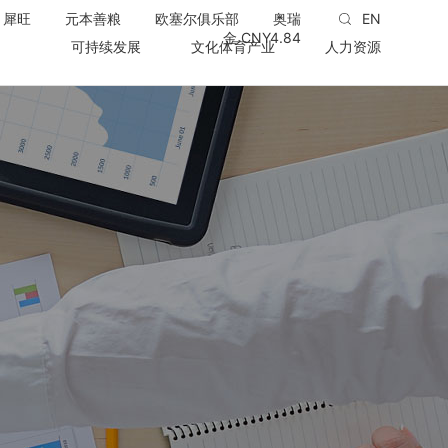
犀旺
元本善粮
欧塞尔俱乐部
奥瑞
EN
金 CNY
4.84
可持续发展
文化体育产业
人力资源