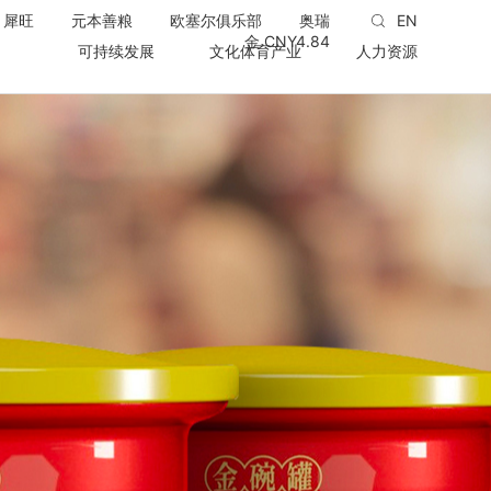
犀旺
元本善粮
欧塞尔俱乐部
奥瑞
EN
金 CNY
4.84
可持续发展
文化体育产业
人力资源