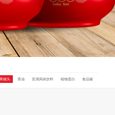
果罐头
香油
亚洲风味饮料
植物蛋白
食品罐