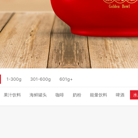
1-300g
301-600g
601g+
果汁饮料
海鲜罐头
咖啡
奶粉
能量饮料
啤酒
水