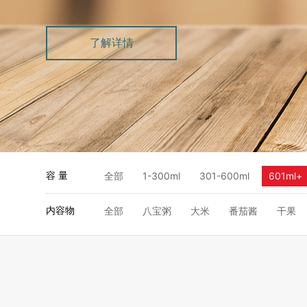
了解详情
容 量
全部
1-300ml
301-600ml
601ml+
内容物
全部
八宝粥
大米
番茄酱
干果