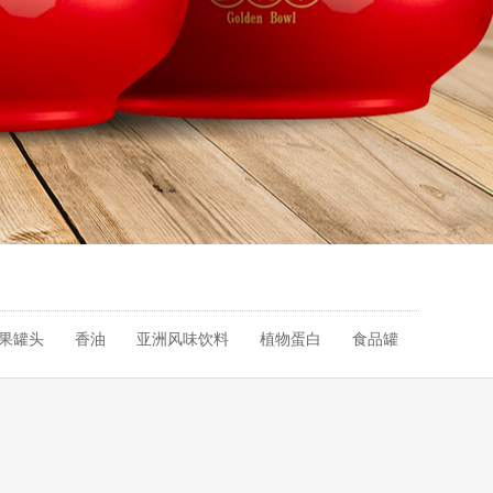
果罐头
香油
亚洲风味饮料
植物蛋白
食品罐