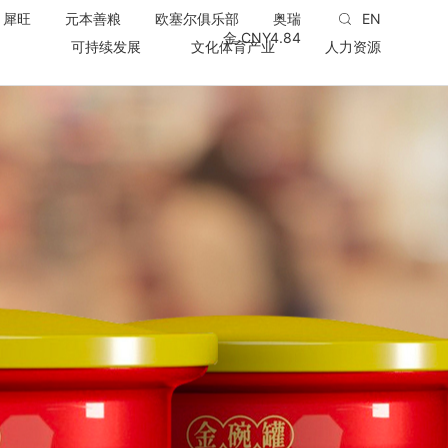
犀旺
元本善粮
欧塞尔俱乐部
奥瑞
EN
金 CNY
4.84
可持续发展
文化体育产业
人力资源