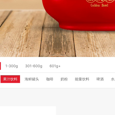
1-300g
301-600g
601g+
果汁饮料
海鲜罐头
咖啡
奶粉
能量饮料
啤酒
水