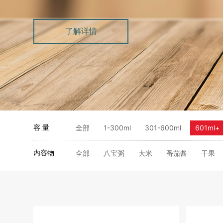
了解详情
容 量
全部
1-300ml
301-600ml
601ml+
内容物
全部
八宝粥
大米
番茄酱
干果