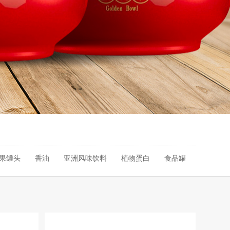
果罐头
香油
亚洲风味饮料
植物蛋白
食品罐