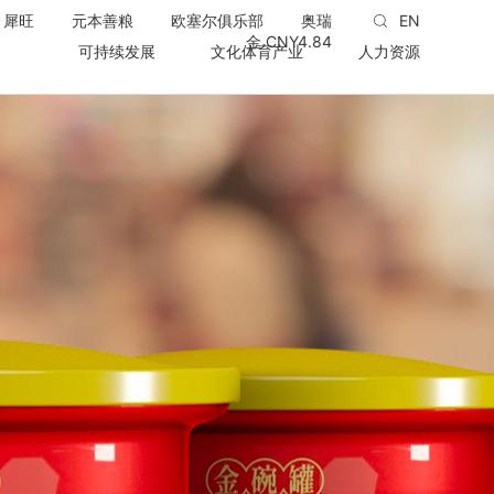
犀旺
元本善粮
欧塞尔俱乐部
奥瑞
EN
金 CNY
4.84
可持续发展
文化体育产业
人力资源