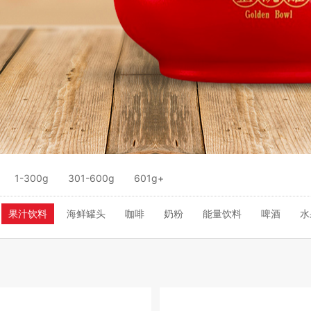
1-300g
301-600g
601g+
果汁饮料
海鲜罐头
咖啡
奶粉
能量饮料
啤酒
水