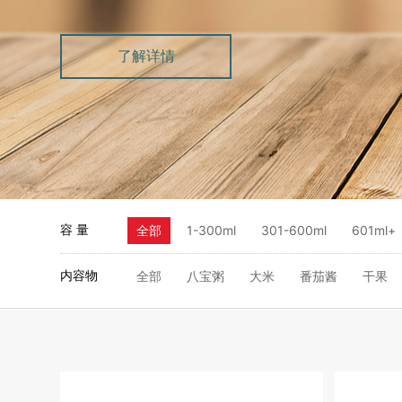
了解详情
容 量
全部
1-300ml
301-600ml
601ml+
内容物
全部
八宝粥
大米
番茄酱
干果